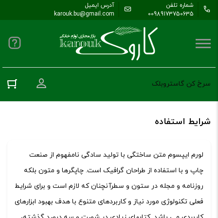
شماره تلفن
آدرس ایمیل
karouk.bu@gmail.com
00989173750635
ورود به حس
سرخ کن گاستروبلک
شرایط استفاده
لورم ایپسوم متن ساختگی با تولید سادگی نامفهوم از صنعت
چاپ و با استفاده از طراحان گرافیک است. چاپگرها و متون بلکه
روزنامه و مجله در ستون و سطرآنچنان که لازم است و برای شرایط
فعلی تکنولوژی مورد نیاز و کاربردهای متنوع با هدف بهبود ابزارهای
کاربردی می باشد. کتابهای زیادی در شصت و سه درصد گذشته،