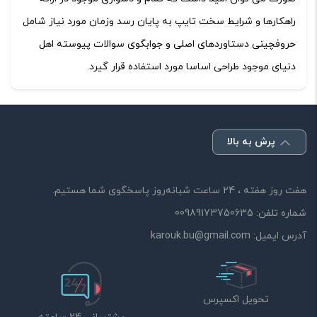
راهکارها و شرایط سخت تایپ به پایان رسد وزمان مورد نیاز شامل
حروفچینی دستاوردهای اصلی و جوابگوی سوالات پیوسته اهل
دنیای موجود طراحی اساسا مورد استفاده قرار گیرد.
پرش به بالا
هفت روز هفته ، 24 ساعت شبانه‌روز پاسخگوی شما هستیم.
شماره تلفن:
00989173750635
آدرس ایمیل:
karouk.bu@gmail.com
تحویل اکسپرس