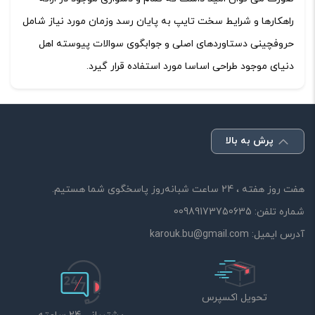
راهکارها و شرایط سخت تایپ به پایان رسد وزمان مورد نیاز شامل
حروفچینی دستاوردهای اصلی و جوابگوی سوالات پیوسته اهل
دنیای موجود طراحی اساسا مورد استفاده قرار گیرد.
پرش به بالا
هفت روز هفته ، 24 ساعت شبانه‌روز پاسخگوی شما هستیم.
شماره تلفن:
00989173750635
آدرس ایمیل:
karouk.bu@gmail.com
تحویل اکسپرس