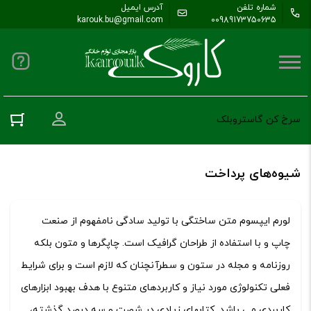
شماره تلفن
آدرس ایمیل
karouk.bu@gmail.com
00989173750635
ورود به حس
سرخ کن گاستروبلک
شیوه‌های پرداخت
لورم ایپسوم متن ساختگی با تولید سادگی نامفهوم از صنعت
چاپ و با استفاده از طراحان گرافیک است. چاپگرها و متون بلکه
روزنامه و مجله در ستون و سطرآنچنان که لازم است و برای شرایط
فعلی تکنولوژی مورد نیاز و کاربردهای متنوع با هدف بهبود ابزارهای
کاربردی می باشد. کتابهای زیادی در شصت و سه درصد گذشته،