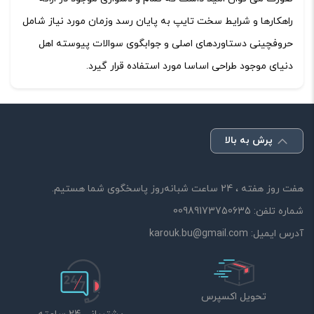
راهکارها و شرایط سخت تایپ به پایان رسد وزمان مورد نیاز شامل
حروفچینی دستاوردهای اصلی و جوابگوی سوالات پیوسته اهل
دنیای موجود طراحی اساسا مورد استفاده قرار گیرد.
پرش به بالا
هفت روز هفته ، 24 ساعت شبانه‌روز پاسخگوی شما هستیم.
شماره تلفن:
00989173750635
آدرس ایمیل:
karouk.bu@gmail.com
تحویل اکسپرس