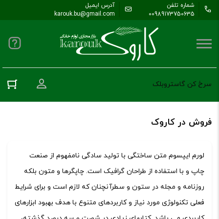
شماره تلفن
آدرس ایمیل
karouk.bu@gmail.com
00989173750635
ورود به حس
سرخ کن گاستروبلک
فروش در کاروک
لورم ایپسوم متن ساختگی با تولید سادگی نامفهوم از صنعت
چاپ و با استفاده از طراحان گرافیک است. چاپگرها و متون بلکه
روزنامه و مجله در ستون و سطرآنچنان که لازم است و برای شرایط
فعلی تکنولوژی مورد نیاز و کاربردهای متنوع با هدف بهبود ابزارهای
کاربردی می باشد. کتابهای زیادی در شصت و سه درصد گذشته،