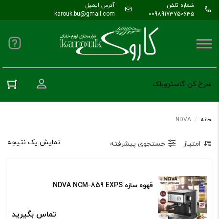
شماره تلفن
آدرس ایمیل
karouk.bu@gmail.com
00989173750635
ورود به حس
سرخ کن گاستروبلک
خانه
/
NDVA
نمایش یک نتیجه
امتیاز
جستجوی پیشرفته
قهوه سازه NDVA NCM-859 EXPS
تماس بگیرید