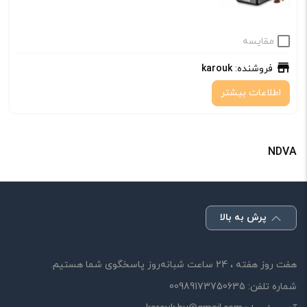
مقایسه
فروشنده:
karouk
اطلاعات بیشتر
NDVA
پرش به بالا
هفت روز هفته ، 24 ساعت شبانه‌روز پاسخگوی شما هستیم.
شماره تلفن:
00989173750635