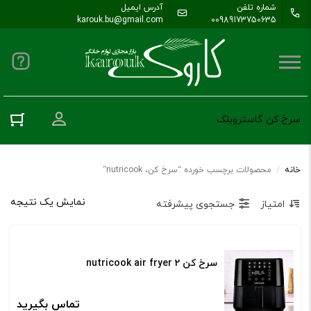
شماره تلفن
آدرس ایمیل
karouk.bu@gmail.com
00989173750635
ورود به حس
سرخ کن گاستروبلک
خانه
/
محصولات برچسب خورده “سرخ کن، nutricook”
نمایش یک نتیجه
امتیاز
جستجوی پیشرفته
سرخ کن nutricook air fryer 2
تماس بگیرید