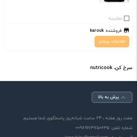
مقایسه
فروشنده:
karouk
اطلاعات بیشتر
سرخ کن، nutricook
پرش به بالا
هفت روز هفته ، 24 ساعت شبانه‌روز پاسخگوی شما هستیم.
شماره تلفن:
00989173750635