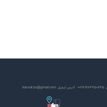
:
00989173750635
آدرس ایمیل:
karouk.bu@gmail.com