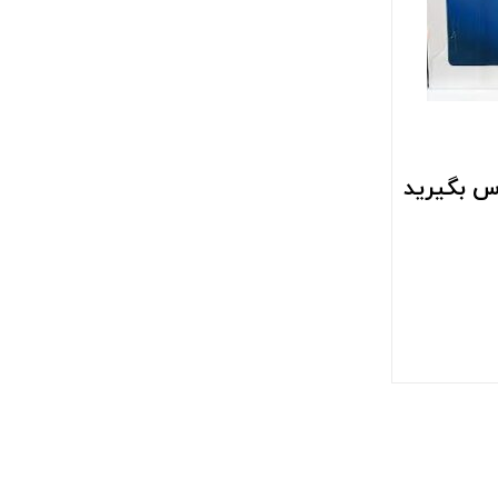
س بگیرید