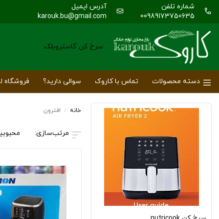
شماره تلفن
آدرس ایمیل
karouk.bu@gmail.com
00989173750635
سرخ کن گاستروبلک
دسته محصولات
تماس با کاروک
سوالی دارید؟
فروشگاه لو
خانه
/
افترون
محبوبی
سرخ کن nutricook