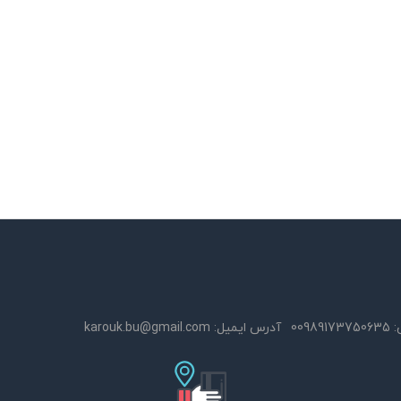
:
00989173750635
آدرس ایمیل:
karouk.bu@gmail.com