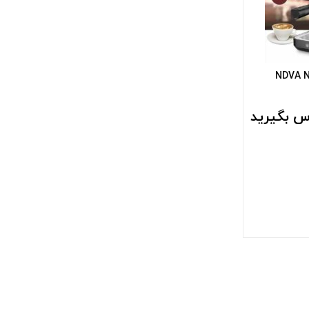
س بگیرید