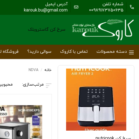
شماره تلفن
آدرس ایمیل
karouk.bu@gmail.com
00989173750635
سرخ کن گاستروبلک
دسته محصولات
تماس با کاروک
سوالی دارید؟
فروشگاه لو
خانه
/
NDVA
محبوبی
سرخ کن nutricook