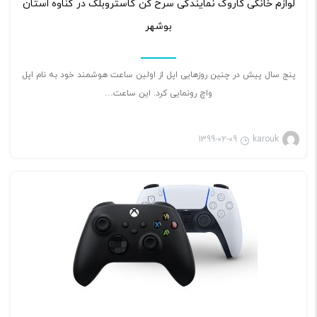
لوازم خانگی کاروک نمایندگی سرخ کن گاستروبلک در گناوه استان
بوشهر
پنج سال پیش در چنین روزهایی اپل از اولین ساعت هوشمند خود به نام اپل
واچ رونمایی کرد. این ساعت…
1399-02-09
karouk
بازی ویدئویی
۲