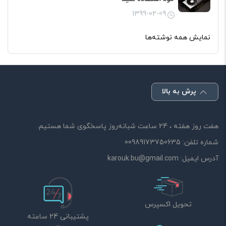
1399-02-09
نمایش همه نوشته‌ها
پرش به بالا
هفت روز هفته ، 24 ساعت شبانه‌روز پاسخگوی شما هستیم.
شماره تلفن:
00989173750635
آدرس ایمیل:
karouk.bu@gmail.com
تحویل اکسپرس
پشتیبانی 24 ساعته