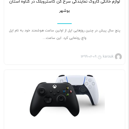
لوازم خانگی کاروک نمایندگی سرخ کن گاستروبلک در گناوه استان
بوشهر
پنج سال پیش در چنین روزهایی اپل از اولین ساعت هوشمند خود به نام اپل
واچ رونمایی کرد. این ساعت…
1399-02-09
karouk
بازی ویدئویی
۲