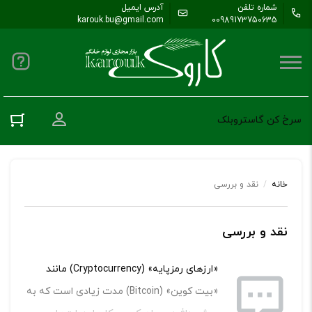
شماره تلفن
آدرس ایمیل
karouk.bu@gmail.com
00989173750635
ورود به حس
سرخ کن گاستروبلک
خانه
/
نقد و بررسی
نقد و بررسی
«ارزهای رمزپایه» (Cryptocurrency) مانند
«بیت کوین» (Bitcoin) مدت زیادی است که به