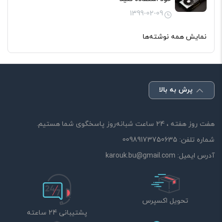
1399-02-09
نمایش همه نوشته‌ها
پرش به بالا
هفت روز هفته ، 24 ساعت شبانه‌روز پاسخگوی شما هستیم.
شماره تلفن:
00989173750635
آدرس ایمیل:
karouk.bu@gmail.com
تحویل اکسپرس
پشتیبانی 24 ساعته