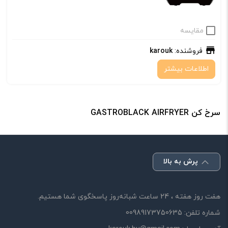
مقایسه
فروشنده:
karouk
اطلاعات بیشتر
سرخ کن GASTROBLACK AIRFRYER
پرش به بالا
هفت روز هفته ، 24 ساعت شبانه‌روز پاسخگوی شما هستیم.
شماره تلفن:
00989173750635