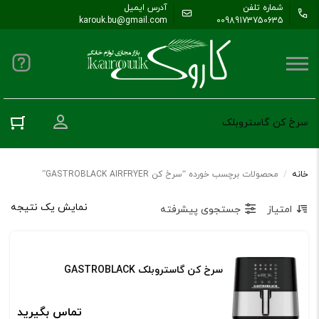
شماره تلفن
آدرس ایمیل
karouk.bu@gmail.com
00989173750635
ورود به حس
سرخ کن گاستروبلک
خانه
/
محصولات برچسب خورده “سرخ کن GASTROBLACK AIRFRYER”
نمایش یک نتیجه
امتیاز
جستجوی پیشرفته
سرخ کن گاستروبلک GASTROBLACK
تماس بگیرید