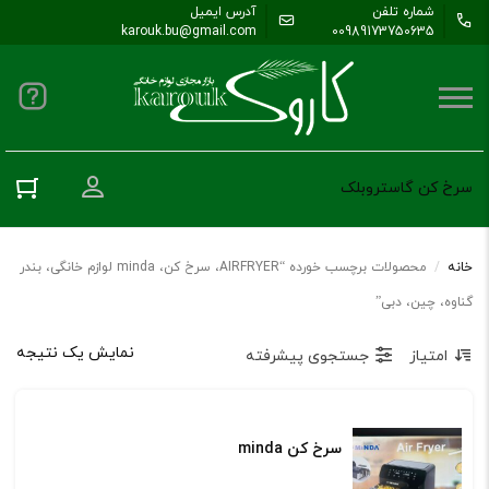
شماره تلفن
آدرس ایمیل
karouk.bu@gmail.com
00989173750635
ورود به حس
سرخ کن گاستروبلک
خانه
/
محصولات برچسب خورده “AIRFRYER، سرخ کن، minda لوازم خانگی، بندر
گناوه، چین، دبی”
نمایش یک نتیجه
امتیاز
جستجوی پیشرفته
سرخ کن minda