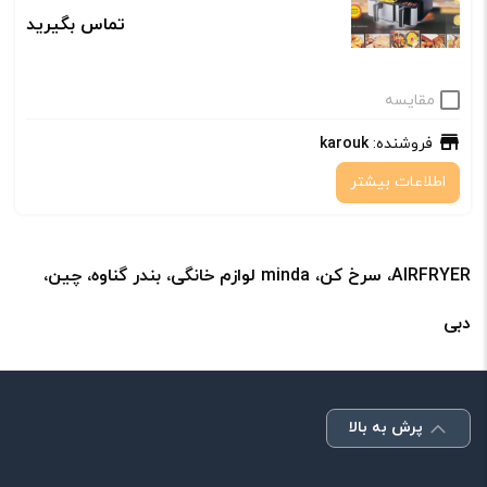
تماس بگیرید
مقایسه
فروشنده:
karouk
اطلاعات بیشتر
AIRFRYER، سرخ کن، minda لوازم خانگی، بندر گناوه، چین،
دبی
پرش به بالا