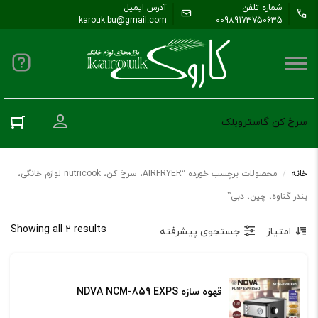
شماره تلفن
آدرس ایمیل
karouk.bu@gmail.com
00989173750635
ورود به حس
سرخ کن گاستروبلک
خانه
/
محصولات برچسب خورده “AIRFRYER، سرخ کن، nutricook لوازم خانگی،
بندر گناوه، چین، دبی”
ted
Showing all 2 results
امتیاز
جستجوی پیشرفته
by
age
قهوه سازه NDVA NCM-859 EXPS
ing