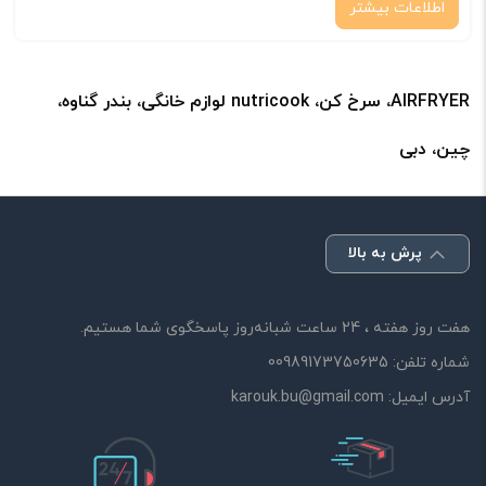
اطلاعات بیشتر
AIRFRYER، سرخ کن، nutricook لوازم خانگی، بندر گناوه،
چین، دبی
پرش به بالا
هفت روز هفته ، 24 ساعت شبانه‌روز پاسخگوی شما هستیم.
شماره تلفن:
00989173750635
آدرس ایمیل:
karouk.bu@gmail.com