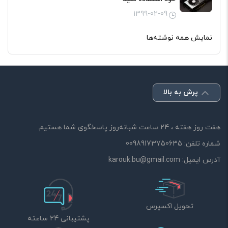
1399-02-09
نمایش همه نوشته‌ها
پرش به بالا
هفت روز هفته ، 24 ساعت شبانه‌روز پاسخگوی شما هستیم.
شماره تلفن:
00989173750635
آدرس ایمیل:
karouk.bu@gmail.com
تحویل اکسپرس
پشتیبانی 24 ساعته