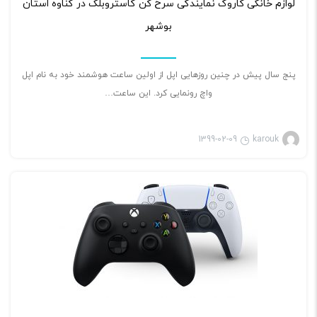
لوازم خانگی کاروک نمایندگی سرخ کن گاستروبلک در گناوه استان
بوشهر
پنج سال پیش در چنین روزهایی اپل از اولین ساعت هوشمند خود به نام اپل
واچ رونمایی کرد. این ساعت…
1399-02-09
karouk
بازی ویدئویی
۲