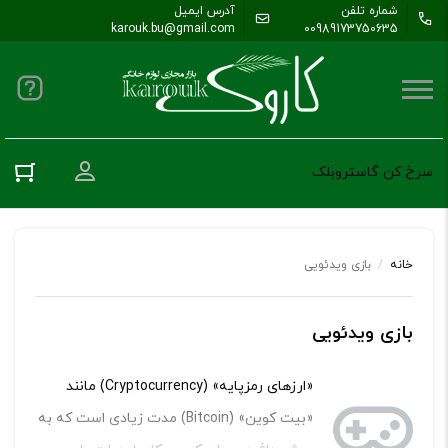
شماره تلفن
آدرس ایمیل
karouk.bu@gmail.com
00989173750635
ورود به حس
سرخ کن گاستروبلک
خانه
/
بازی ویدئویی
بازی ویدئویی
«ارزهای رمزپایه» (Cryptocurrency) مانند
«بیت کوین» (Bitcoin) مدت زیادی است که به