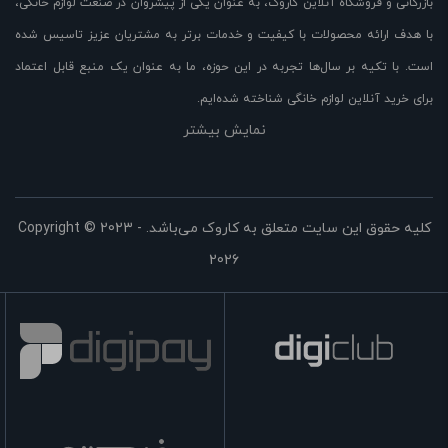
بازرگانی و فروشگاه آنلاین کاروک، به عنوان یکی از پیشروان در صنعت لوازم خانگی،
با هدف ارائه محصولات با کیفیت و خدمات برتر به مشتریان عزیز تاسیس شده
است. با تکیه بر سال‌ها تجربه در این حوزه، ما به عنوان یک منبع قابل اعتماد
برای خرید آنلاین لوازم خانگی شناخته شده‌ایم.
نمایش بیشتر
در وبسایت کاروک، مجموعه‌ای بزرگ از لوازم خانگی با کیفیت بالا را با قیمت مناسب
و تخفیفات ویژه در اختیار شما قرار می‌دهیم. از جمله محصولات موجود در
فروشگاه ما می‌توان به لوازم آشپزخانه، لوازم برقی، لوازم خوراکی، لوازم تهویه و
سرمایش، لوازم خانه و دکوراسیون و بسیاری از محصولات دیگر اشاره کرد.
کلیه حقوق این سایت متعلق به کاروک می‌باشد. Copyright © 2023 -
2026
ما با همت و تلاش برای ارائه بهترین تجربه خرید آنلاین، بر رضایت مشتریانمان
تمرکز می‌کنیم. به همین دلیل، محصولات ما تنها از برندهای معتبر و معروف با
کیفیت استفاده می‌کنند. همچنین، تیم پشتیبانی ما همواره آماده پاسخگویی به
سوالات و رفع مشکلات شماست.
از ویژگی‌های دیگر کاروک، ارسال سریع و امن سفارشات شماست. با همکاری با
شرکت‌های حمل و نقل معتبر، ما تضمین می‌کنیم که سفارشات شما در کوتاه‌ترین