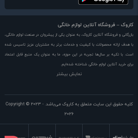
کاروک – فروشگاه آنلاین لوازم خانگی
بازرگانی و فروشگاه آنلاین کاروک، به عنوان یکی از پیشروان در صنعت لوازم خانگی،
با هدف ارائه محصولات با کیفیت و خدمات برتر به مشتریان عزیز تاسیس شده
است. با تکیه بر سال‌ها تجربه در این حوزه، ما به عنوان یک منبع قابل اعتماد
برای خرید آنلاین لوازم خانگی شناخته شده‌ایم.
نمایش بیشتر
در وبسایت کاروک، مجموعه‌ای بزرگ از لوازم خانگی با کیفیت بالا را با قیمت مناسب
و تخفیفات ویژه در اختیار شما قرار می‌دهیم. از جمله محصولات موجود در
فروشگاه ما می‌توان به لوازم آشپزخانه، لوازم برقی، لوازم خوراکی، لوازم تهویه و
سرمایش، لوازم خانه و دکوراسیون و بسیاری از محصولات دیگر اشاره کرد.
کلیه حقوق این سایت متعلق به کاروک می‌باشد. Copyright © 2023 -
2026
ما با همت و تلاش برای ارائه بهترین تجربه خرید آنلاین، بر رضایت مشتریانمان
تمرکز می‌کنیم. به همین دلیل، محصولات ما تنها از برندهای معتبر و معروف با
کیفیت استفاده می‌کنند. همچنین، تیم پشتیبانی ما همواره آماده پاسخگویی به