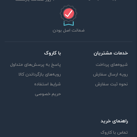
لازم است محتوای ارسالی منطبق برعرف و شئونات جامعه و با
بیانی رسمی و عاری از لحن تند، تمسخرو توهین باشد.
از ارسال لینک‌های سایت‌های دیگر و ارایه‌ی اطلاعات شخصی
ضمانت اصل بودن
خودتان مثل شماره تماس، ایمیل و آی‌دی شبکه‌های اجتماعی
پرهیز کنید.
در نظر داشته باشید هدف نهایی از ارائه‌ی نظر درباره‌ی کالا
خدمات مشتریان
با کاروک
ارائه‌ی اطلاعات مشخص و دقیق برای راهنمایی سایر کاربران در
شیوه‌های پرداخت
پاسخ به پرسش‌های متداول
فرآیند خرید یک محصول توسط ایشان است.
رویه ارسال سفارش
رویه‌های بازگرداندن کالا
با توجه به ساختار بخش نظرات، از پرسیدن سوال یا درخواست
نحوه ثبت سفارش
شرایط استفاده
راهنمایی در این بخش خودداری کرده و سوالات خود را در بخش
حریم خصوصی
«پرسش و پاسخ» مطرح کنید.
کیفیت ساخت:
راهنمای خرید
کارایی:
تماس با کاروک