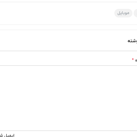
موبایل
وشته
ه
*
ایمیل ش