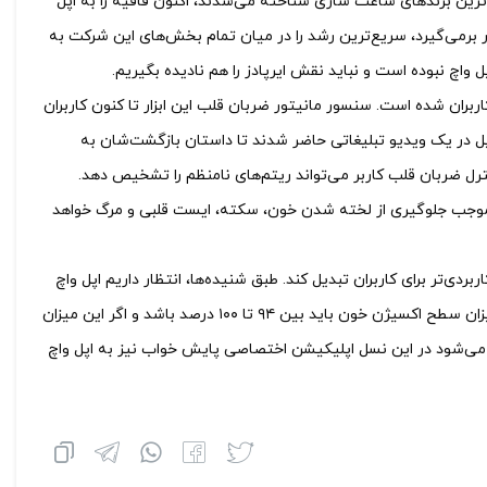
رترین برندهای ساعت سازی شناخته می‌شدند، اکنون قافیه را به اپل
ر برمی‌گیرد، سریع‌ترین رشد را در میان تمام بخش‌های این شرکت به
چ نبوده است و نباید نقش ایرپادز را هم نادیده بگیریم.
 کاربران شده است. سنسور مانیتور ضربان قلب این ابزار تا کنون کاربران
ل در یک ویدیو تبلیغاتی حاضر شدند تا داستان بازگشت‌شان به
ر اپل واچ سری ۴ از سنسور ECG بهره گرفتند که با کنترل ضربان قلب کاربر می‌تواند ریتم‌های نامنظم را تشخیص دهد.
وجب جلوگیری از لخته شدن خون، سکته، ایست قلبی و مرگ خواهد
دی‌تر برای کاربران تبدیل کند. طبق شنیده‌ها، انتظار داریم اپل واچ
سری ۶ به ویژگی‌ جدیدی به نام تشخیص میزان اکسیژن خون مجهز شود. به‌طور طبیعی میزان سطح اکسیژن خون باید بین ۹۴ تا ۱۰۰ درصد باشد و اگر این میزان
 گفته می‌شود در این نسل اپلیکیشن اختصاصی پایش خواب نیز به اپل واچ