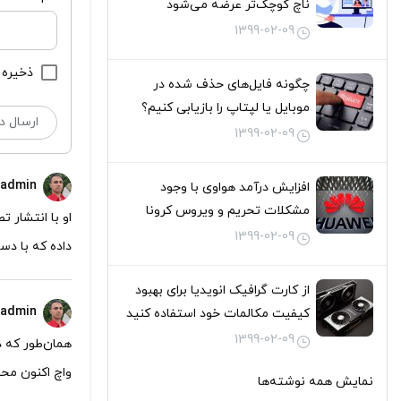
ناچ کوچک‌تر عرضه می‌شود
1399-02-09
ذخیره 
چگونه فایل‌های حذف شده در
موبایل یا لپتاپ را بازیابی کنیم؟
1399-02-09
admin
افزایش درآمد هواوی با وجود
مشکلات تحریم و ویروس کرونا
او با انتشار 
1399-02-09
داده که با دستکاری iOS 5، ماهیت مرکز اعلانات و سیری و تحول آن‌ها در 
از کارت گرافیک انویدیا برای بهبود
admin
کیفیت مکالمات خود استفاده کنید
1399-02-09
همان‌طور که د
واچ اکنون مح
نمایش همه نوشته‌ها