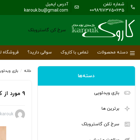
شماره تلفن
آدرس ایمیل
karouk.bu@gmail.com
00989173750635
سرخ کن گاستروبلک
دسته محصولات
تماس با کاروک
سوالی دارید؟
فروشگاه لو
خانه
/
بازی ویدئوی
دسته‌ها
۹ مورد از کاربردی‌ترین و بهترین برنامه‌های اپل واچ که باید از آن‌ها استفاده کنید
بازی ویدئویی
برترین ها
karouk
سرخ کن گاستروبلک
سلامت و زیبایی