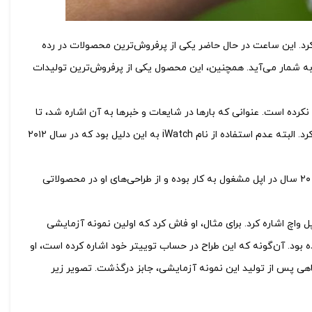
رد. این ساعت در حال حاضر یکی از پرفروش‌ترین محصولات در رده
مار می‌آید. همچنین، این محصول یکی از پرفروش‌ترین تولیدات
ن بود که از نام iWatch برای این ساعت استفاده نکرده است. عنوانی که بارها در شایعات و خبرها به آن اشاره شد، تا
حدی که حتی تیم کوک نیز در مصاحبه‌ای به اشتباه به‌جای اپل واچ از نام iWatch استفاده کرد. البته عدم استفاده از نام iWatch به این دلیل بود که در سال ۲۰۱۲
عمران چادری (‌Imran Chaudhri) یکی از اعضای تیم توسعه دهنده اپل واچ است. او بیش از ۲۰ سال در اپل مشغول به کار بوده و از طراحی‌های او در محصولاتی
واچ اشاره کرد. برای مثال، او فاش کرد که اولین نمونه‌ آزمایشی
ود. آن‌گونه که این طراح در حساب توییتر خود اشاره کرده است، او
وتاهی پس از تولید این نمونه آزمایشی، جابز درگذشت. تصویر زیر