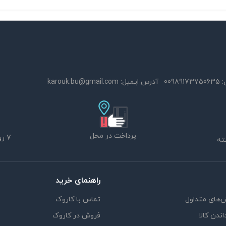
:
00989173750635
آدرس ایمیل:
karouk.bu@gmail.com
پرداخت در محل
7 روز ضمانت بازگشت
راهنمای خرید
‌های متداول
تماس با کاروک
اندن کالا
فروش در کاروک