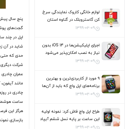
لوازم خانگی کاروک نمایندگی سرخ
پنج سال پیش د
کن گاستروبلک در گناوه استان
بوشهر
1399-02-09
گجت‌های پوشی
اپل در چند سا
اجرای اپلیکیشن‌ها در iOS 14 بدون
نیاز به نصب امکان‌پذیر می‌شود
1399-02-09
شرکت دیگری به نام OMG Electronics این نام را به عنوان
۹ مورد از کاربردی‌ترین و بهترین
مانند آیفون، آ
برنامه‌های اپل واچ که باید از آن‌ها
چادری در روزه
استفاده کنید
1399-02-09
ساعت هوشمند ا
هرگز این فرصت
طراح اپل واچ فاش کرد: نمونه اولیه
این ساعت بر پایه نسل ششم آیپاد
بازسازی نمونه
نانو تولید شد
1399-02-09