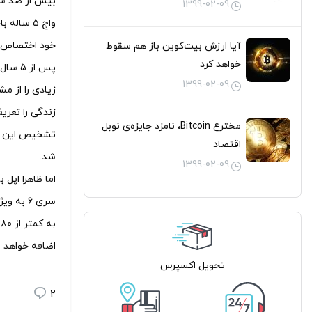
بیش از صد سال
گرفت
1399-02-09
واچ ۵ سا
خود اختصاص دا
آیا ارزش بیت‌کوین باز هم سقوط
خواهد کرد
پس از
1399-02-09
زیادی را از م
مخترع Bitcoin، نامزد جایزه‌ی نوبل
تشخیص این نا
اقتصاد
شد.
1399-02-09
اما ظاهرا اپل
ب
اضافه خواهد 
تحویل اکسپرس
2