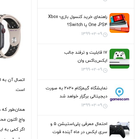
راهنمای خرید کنسول بازی؛ Xbox
One ،PS4 یا Switch؟
1399-02-09
۱۷ قابلیت و ترفند جالب
ایکس‌باکس وان
1399-02-09
نمایشگاه گیمزکام ۲۰۲۰ به صورت
است.
دیجیتالی برگزار خواهد شد
1399-02-09
همان‌طور که د
واچ اکنون مح
احتمال معرفی پلی‌استیشن ۵ و
سری ایکس در ماه آینده قوت